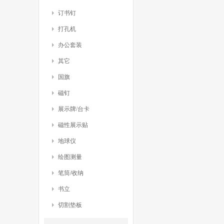
订书钉
打孔机
办公套装
其它
国旗
磁钉
展示牌/台卡
磁性展示贴
地球仪
绘图测量
笔筒/收纳
书立
切割垫板