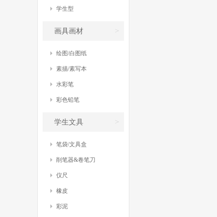
学生型
>
画具画材
绘图/白图纸
素描/素写本
水彩笔
彩色铅笔
>
学生文具
笔袋/文具盒
削笔器&卷笔刀
仪尺
橡皮
彩泥