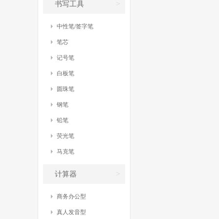
>
书写工具
中性笔/签字笔
笔芯
记号笔
白板笔
圆珠笔
钢笔
铅笔
荧光笔
马克笔
>
计算器
商务办公型
真人发音型