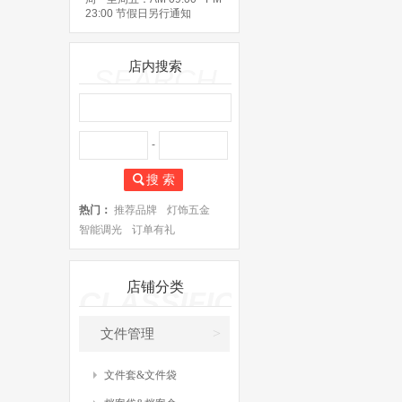
23:00 节假日另行通知
店内搜索
SEARCH
-
搜 索
热门：
推荐品牌
灯饰五金
智能调光
订单有礼
安装服务
店铺分类
CLASSIFICATE
>
文件管理
文件套&文件袋