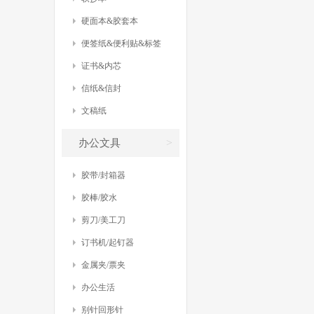
硬面本&胶套本
便签纸&便利贴&标签
证书&内芯
信纸&信封
文稿纸
>
办公文具
胶带/封箱器
胶棒/胶水
剪刀/美工刀
订书机/起钉器
金属夹/票夹
办公生活
别针回形针