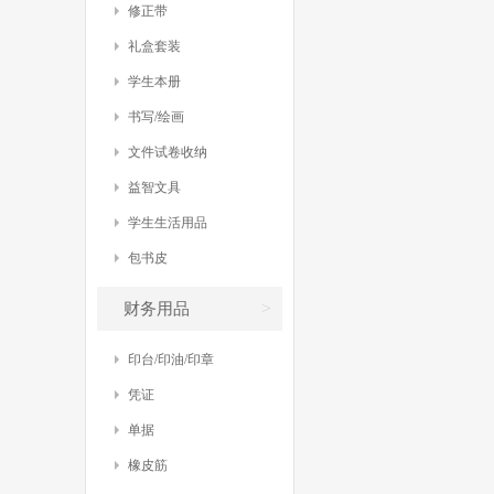
修正带
礼盒套装
学生本册
书写/绘画
文件试卷收纳
益智文具
学生生活用品
包书皮
>
财务用品
印台/印油/印章
凭证
单据
橡皮筋