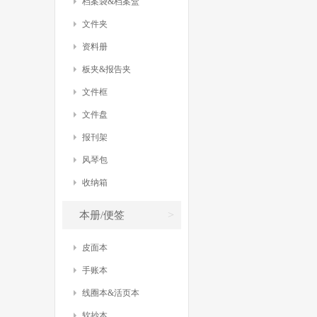
档案袋&档案盒
文件夹
资料册
板夹&报告夹
文件框
文件盘
报刊架
风琴包
收纳箱
>
本册/便签
皮面本
手账本
线圈本&活页本
软抄本